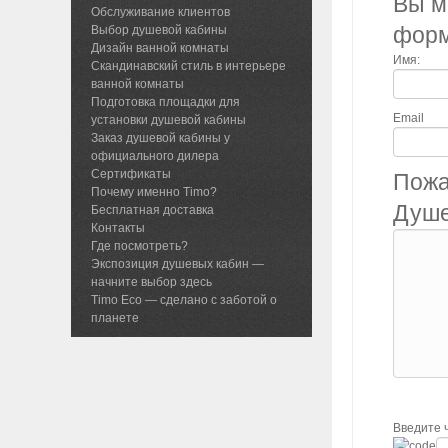
Вы м
Обслуживание клиентов
фор
Выбор душевой кабины
Дизайн ванной комнаты
Имя:
Скандинавский стиль в интерьере
ванной комнаты
Подготовка площадки для
Email
установки душевой кабины
Заказ душевой кабины у
официального дилера
Сертификаты
Пожа
Почему именно Timo?
Душе
Бесплатная доставка
Контакты
Где посмотреть?
Экспозиция душевых кабин —
начните выбор здесь
Timo Eco — сделано с заботой о
планете
Введите 