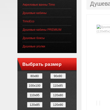
Душева
Акриловые ванны Timo
Душевые кабины
TimoEco
Душевые кабины PREMIUM
Душевые боксы
Душевые уголки
Выбрать размер