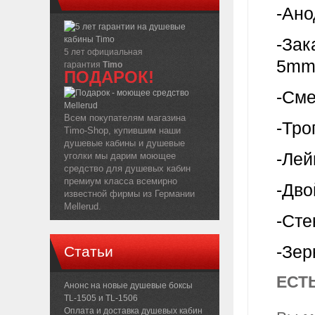
-Ано
-Зак
5 лет официальная
5mm
гарантия
Timo
ПОДАРОК!
-Сме
Всем покупателям магазина
-Тро
Timo-Shop, купившим наши
душевые кабины и душевые
-Лей
уголки мы дарим моющее
средство для душевых кабин
премиум класса всемирно
-Дво
известной фирмы из Германии
Mellerud.
-Сте
-Зер
Статьи
ЕСТ
Анонс на новые душевые боксы
TL-1505 и TL-1506
Оплата и доставка душевых кабин