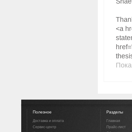
Shaen
Thank
<a hr
state
href=
thesi
Пока
Полезное
Разделы
Доставка и оплата
Главная
Сервис-центр
Прайс-лист