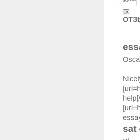
ОТ
ess
Oscar
Nicel
[url=
help[
[url=
essay
sat