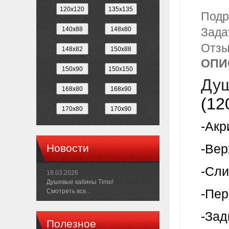
Подр
Зада
Отз
ОПИ
Душ
(12
-Акр
Новости
-Вер
-Сли
18.03.2026
Душевые кабины Timo!
-Пер
Смотреть все...
-Зад
Полезное