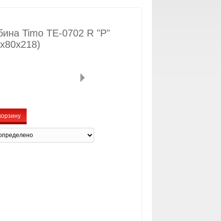
ина Timo TE-0702 R "P"
x80x218)
корзину