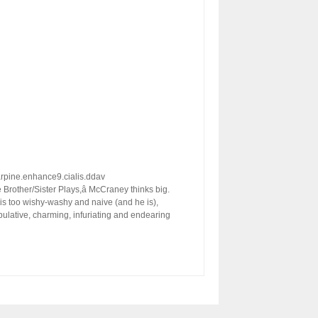
rpine.enhance9.cialis.ddav
 Brother/Sister Plays,â McCraney thinks big.
er is too wishy-washy and naive (and he is),
pulative, charming, infuriating and endearing