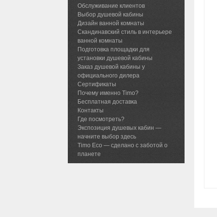
Обслуживание клиентов
Выбор душевой кабины
Дизайн ванной комнаты
Скандинавский стиль в интерьере
ванной комнаты
Подготовка площадки для
установки душевой кабины
Заказ душевой кабины у
официального дилера
Сертификаты
Почему именно Timo?
Бесплатная доставка
Контакты
Где посмотреть?
Экспозиция душевых кабин —
начните выбор здесь
Timo Eco — сделано с заботой о
планете