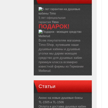
5 лет официальная
гарантия
Timo
ПОДАРОК!
Всем покупателям магазина
Timo-Shop, купившим наши
душевые кабины и душевые
уголки мы дарим моющее
средство для душевых кабин
премиум класса всемирно
известной фирмы из Германии
Mellerud.
Статьи
Анонс на новые душевые боксы
TL-1505 и TL-1506
Оплата и доставка душевых кабин