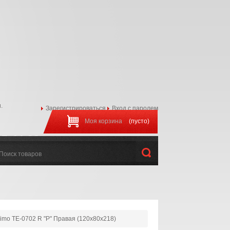
.
Зарегистрироваться
Вход с паролем
Моя корзина
(пусто)
97-44-22
:00 до 20:00
imo TE-0702 R "P" Правая (120x80x218)