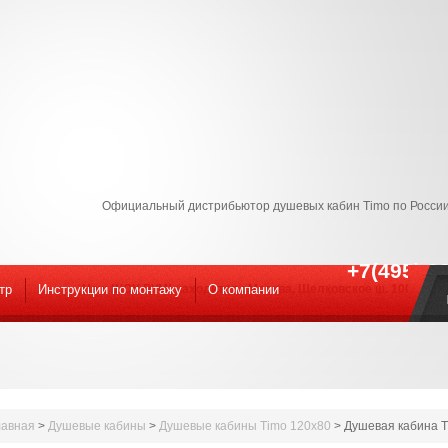
Официальный дистрибьютор душевых кабин Timo по России
+7(495) 9
тр
Инструкции по монтажу
Наш ШОУ-РУМ! находится : Москва, Щелковское ш. 100к1 С 09
O компании
лавная
>
Душевые кабины
>
Душевые кабины Timo 120x80
>
Душевая кабина T