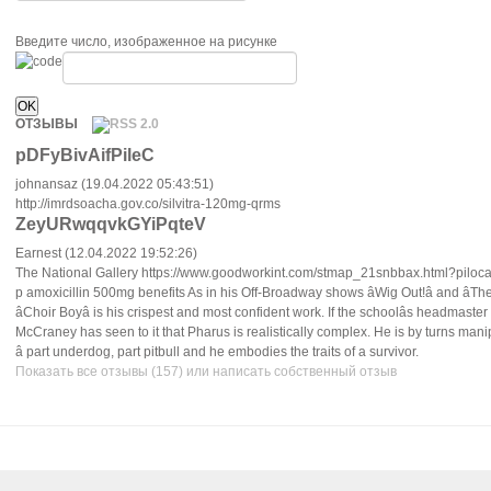
Введите число, изображенное на рисунке
ОТЗЫВЫ
pDFyBivAifPileC
johnansaz (19.04.2022 05:43:51)
http://imrdsoacha.gov.co/silvitra-120mg-qrms
ZeyURwqqvkGYiPqteV
Earnest (12.04.2022 19:52:26)
The National Gallery https://www.goodworkint.com/stmap_21snbbax.html?piloca
p amoxicillin 500mg benefits As in his Off-Broadway shows âWig Out!â and âThe
âChoir Boyâ is his crispest and most confident work. If the schoolâs headmast
McCraney has seen to it that Pharus is realistically complex. He is by turns mani
â part underdog, part pitbull and he embodies the traits of a survivor.
Показать все отзывы (157) или написать собственный отзыв