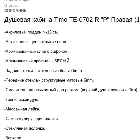
Задать вопрос
Отзывы
ОПИСАНИЕ
Душевая кабина Timo TE-0702 R "P" Правая
(
-Акриловый поддон h -15 см.
-Антискользящее покрытие пола.
-Хромированный слив с сифоном.
-Алюминиевый профиль - БЕЛЫЙ.
-Задние стенки - стеклянные белые 5mm.
-Передние стекла - структурные матовые 5mm.
-Смеситель однорычажный два режима (верхний душ и ручная лейка)
-Тропический душ.
-Массажная лейка.
-Саморегулирующие ролики.
-Стеклянная полочка.
-Зеркало.