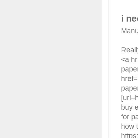
i n
Manu
Really
<a hr
paper
href=
paper
[url=
buy e
for p
how t
https