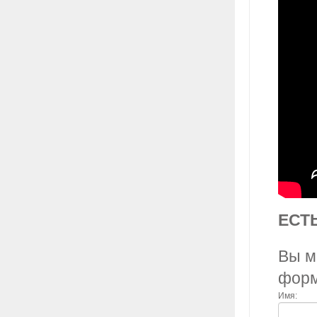
ЕСТ
Вы м
фор
Имя: