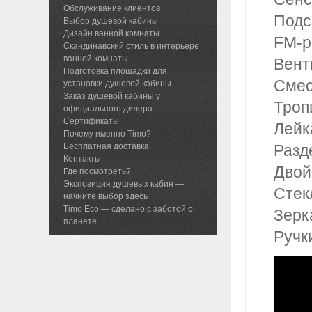
Обслуживание клиентов
Подс
Выбор душевой кабины
Дизайн ванной комнаты
FM-р
Скандинавский стиль в интерьере
ванной комнаты
Вент
Подготовка площадки для
Смес
установки душевой кабины
Заказ душевой кабины у
Троп
официального дилера
Сертификаты
Лейк
Почему именно Timo?
Бесплатная доставка
Разд
Контакты
Двой
Где посмотреть?
Экспозиция душевых кабин —
Стек
начните выбор здесь
Timo Eco — сделано с заботой о
Зерк
планете
Ручк