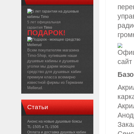
пере
упра
5 лет официальная
ради
гарантия
Timo
ПОДАРОК!
гром
Всем покупателям магазина
Timo-Shop, купившим наши
душевые кабины и душевые
уголки мы дарим моющее
средство для душевых кабин
Базо
премиум класса всемирно
известной фирмы из Германии
Акри
Mellerud.
карк
Акри
Статьи
Анод
Анонс на новые душевые боксы
Зака
TL-1505 и TL-1506
Сенс
Оплата и доставка душевых кабин