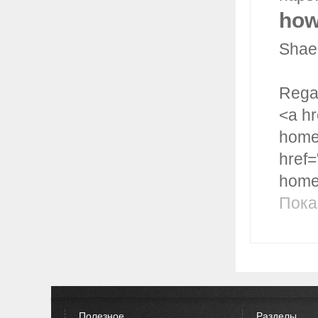
how
Shaen
Regar
<a hr
home
href
home
Пока
Полезное
Разделы