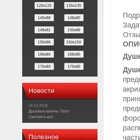
Подр
Зада
Отз
ОПИ
Душе
Душе
пред
акри
Новости
прин
18.03.2026
пред
Душевые кабины Timo!
форс
Смотреть все...
расп
Полезное
част