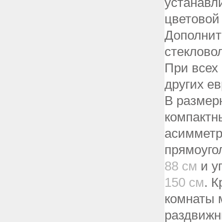
устанавл
цветовой
Дополнит
стеклово
При всех
других е
В размер
компакт
асимметр
прямоуго
88 см
и у
150 см
. 
комнаты 
раздвижн