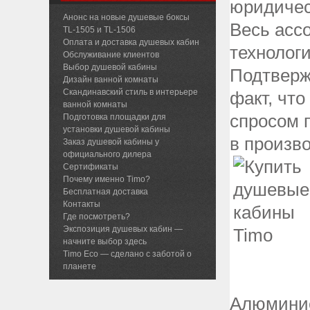
юридиче
Анонс на новые душевые боксы
Весь асс
TL-1505 и TL-1506
Оплата и доставка душевых кабин
технолог
Обслуживание клиентов
Выбор душевой кабины
Подтверж
Дизайн ванной комнаты
Скандинавский стиль в интерьере
факт, чт
ванной комнаты
спросом 
Подготовка площадки для
установки душевой кабины
в произв
Заказ душевой кабины у
официального дилера
Сертификаты
Почему именно Timo?
Бесплатная доставка
Контакты
Где посмотреть?
Экспозиция душевых кабин —
начните выбор здесь
Timo Eco — сделано с заботой о
планете
Алюминие