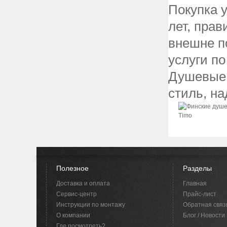
Покупка 
лет, прав
внешне п
услуги по
Душевые 
стиль, на
Полезное
Разделы
Доставка и оплата
Главная
Сервис-центр
Прайс-лист
Инструкции по монтажу
Обратная связ
O компании
Блог / Новости
Где посмотреть?