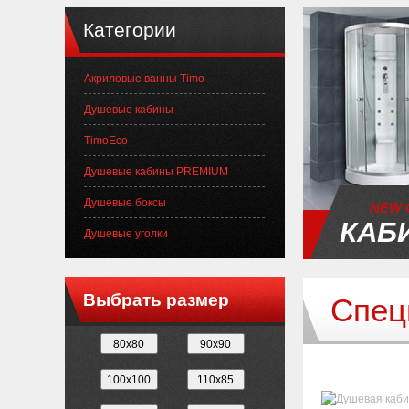
Категории
Акриловые ванны Timo
Душевые кабины
TimoEco
Душевые кабины PREMIUM
Душевые боксы
NEW 
КАБ
Душевые уголки
Выбрать размер
Спец