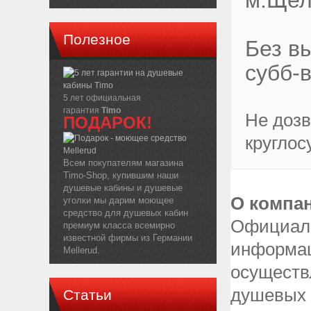
м.Щел
Полезное
Без в
субб-
5 лет официальная
гарантия
Timo
Не дозв
ПОДАРОК!
круглос
Всем покупателям магазина
Timo-Shop, купившим наши
душевые кабины и душевые
О компан
уголки мы дарим моющее
средство для душевых кабин
Официаль
премиум класса всемирно
известной фирмы из Германии
информац
Mellerud.
осуществ
душевых к
Статьи