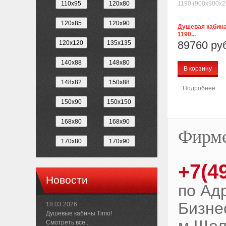
Душевая кабина
1190...
89760 ру
В корзину
Подробнее
Фирме
+7(4
Новости
по Ад
Бизне
18.03.2026
Душевые кабины Timo!
Смотреть все...