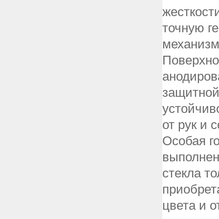
жесткост
точную г
механизм
Поверхно
анодиров
защитной
устойчив
от рук и 
Особая г
выполнен
стекла то
приобрет
цвета и о