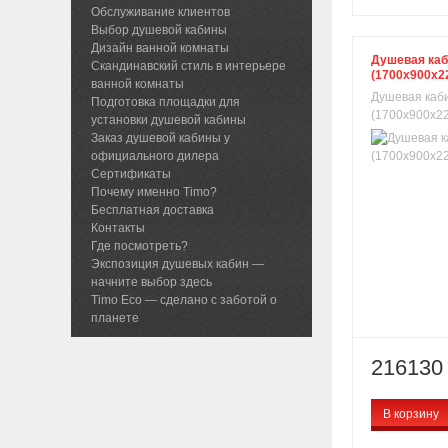
Обслуживание клиентов
Выбор душевой кабины
Дизайн ванной комнаты
Душевая каб
Скандинавский стиль в интерьере
(1700х900х2
ванной комнаты
Душевая каби
Подготовка площадки для
(1700х900х220
установки душевой кабины
Заказ душевой кабины у
официального дилера
Сертификаты
Почему именно Timo?
Бесплатная доставка
Контакты
Где посмотреть?
Экспозиция душевых кабин —
начните выбор здесь
Timo Eco — сделано с заботой о
планете
216130 
В корзину