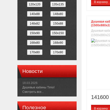
В корзину
Душевая каб
(1500х880х2
Душевая каби
(1500х880х22
Новости
18.03.2026
Душевые кабины Timo!
Смотреть все...
141600 
Полезное
В корзину