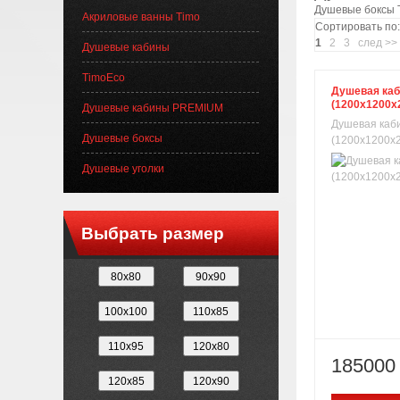
Душевые боксы 
Акриловые ванны Timo
Сортировать по:
1
2
3
след >>
Душевые кабины
TimoEco
Душевая каб
(1200х1200х
Душевые кабины PREMIUM
Душевая каби
Душевые боксы
(1200х1200х22
Душевые уголки
Выбрать размер
185000 