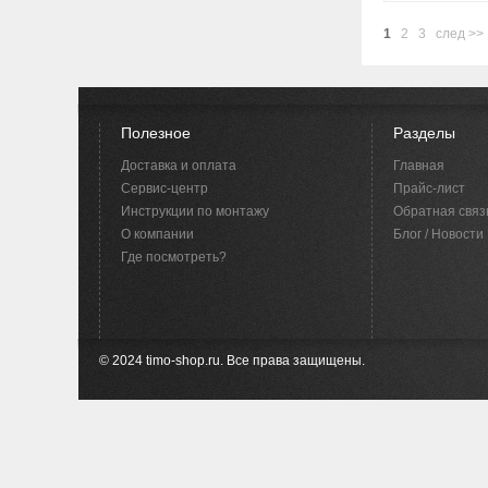
1
2
3
след >>
Полезное
Разделы
Доставка и оплата
Главная
Сервис-центр
Прайс-лист
Инструкции по монтажу
Обратная связ
O компании
Блог / Новости
Где посмотреть?
© 2024 timo-shop.ru. Все права защищены.