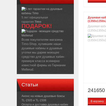
5 лет официальная
Душевая каб
(1350х1350х
гарантия
Timo
ПОДАРОК!
Душевая каби
(1350х1350х2
Всем покупателям магазина
Timo-Shop, купившим наши
душевые кабины и душевые
уголки мы дарим моющее
средство для душевых кабин
премиум класса всемирно
известной фирмы из Германии
Mellerud.
Статьи
241650 
Анонс на новые душевые боксы
TL-1505 и TL-1506
В корзину
Оплата и доставка душевых кабин