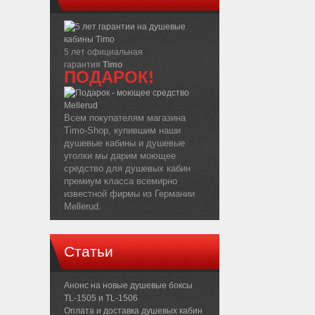
5 лет официальная
гарантия
Timo
ПОДАРОК!
Всем покупателям магазина
Timo-Shop, купившим наши
душевые кабины и душевые
уголки мы дарим моющее
средство для душевых кабин
премиум класса всемирно
известной фирмы из Германии
Mellerud.
Статьи
Анонс на новые душевые боксы
TL-1505 и TL-1506
Оплата и доставка душевых кабин