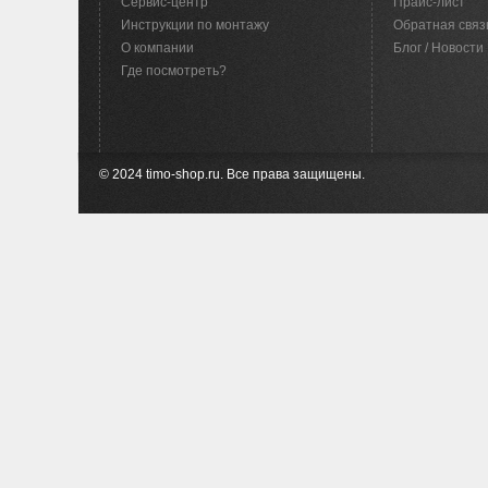
Сервис-центр
Прайс-лист
Инструкции по монтажу
Обратная связ
O компании
Блог / Новости
Где посмотреть?
© 2024 timo-shop.ru. Все права защищены.