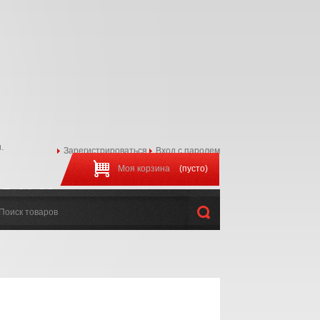
.
Зарегистрироваться
Вход с паролем
Моя корзина
(пусто)
97-44-22
:00 до 20:00