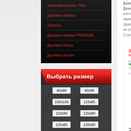
Душ
Акриловые ванны Timo
Душ
или 
Душевые кабины
экра
удар
TimoEco
не у
Сорт
Душевые кабины PREMIUM
Душевые боксы
Д
Душевые уголки
6
Выбрать размер