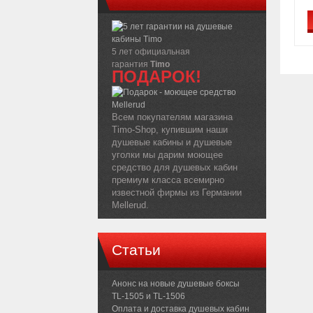
5 лет официальная
гарантия
Timo
ПОДАРОК!
Всем покупателям магазина
Timo-Shop, купившим наши
душевые кабины и душевые
уголки мы дарим моющее
средство для душевых кабин
премиум класса всемирно
известной фирмы из Германии
Mellerud.
Статьи
Анонс на новые душевые боксы
TL-1505 и TL-1506
Оплата и доставка душевых кабин