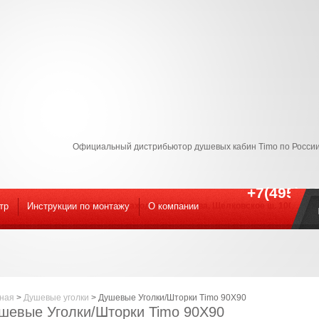
Официальный дистрибьютор душевых кабин Timo по России
+7(495) 9
тр
Инструкции по монтажу
Наш ШОУ-РУМ! находится : Москва, Щелковское ш. 100к1 С 09
O компании
ная
>
Душевые уголки
>
Душевые Уголки/Шторки Timo 90Х90
шевые Уголки/Шторки Timo 90Х90