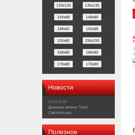
Д
T
Д
B
Новости
18.03.2026
Душевые кабины Timo!
Смотреть все...
Полезное