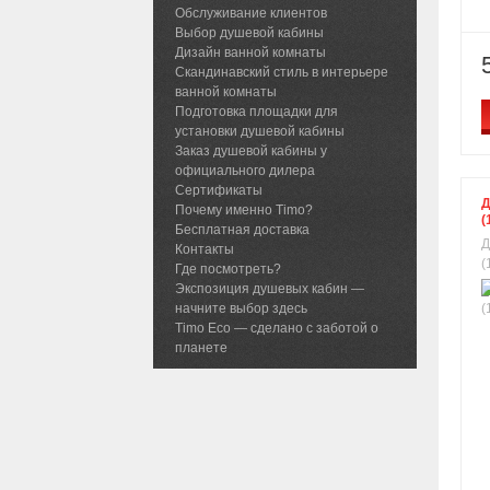
Обслуживание клиентов
Выбор душевой кабины
Дизайн ванной комнаты
Скандинавский стиль в интерьере
ванной комнаты
Подготовка площадки для
установки душевой кабины
Заказ душевой кабины у
официального дилера
Сертификаты
Д
Почему именно Timo?
(
Бесплатная доставка
Д
Контакты
(
Где посмотреть?
Экспозиция душевых кабин —
начните выбор здесь
Timo Eco — сделано с заботой о
планете