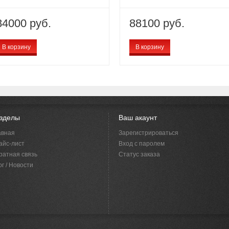
84000 руб.
88100 руб.
В корзину
В корзину
зделы
Ваш акаунт
авная
Зарегистрироваться
айс-лист
Вход с паролем
ратная связь
Статус заказа
г / Новости