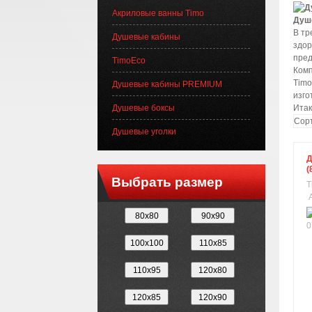
Акриловые ванны Timo
Душ
В тр
Душевые кабины
здор
пред
TimoEco
Комп
Timo
Душевые кабины PREMIUM
изго
Душевые боксы
Итак
Сорт
Душевые уголки
Д
(
Выбрать размер
T
А