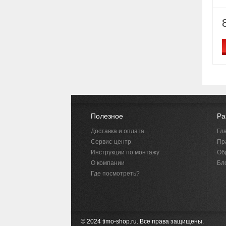
Полезное
Ра
Доставка и оплата
Гл
Сервис-центр
Пр
Инструкции по монтажу
Об
O компании
Бло
Где посмотреть?
© 2024 timo-shop.ru. Все права защищены.