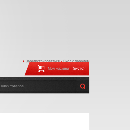
.
Зарегистрироваться
Вход с паролем
Моя корзина
(пусто)
97-44-22
:00 до 20:00