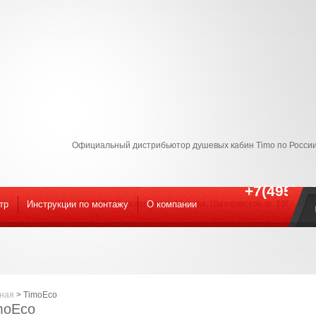
Официальный дистрибьютор душевых кабин Timo по России
+7(495) 9
тр
Инструкции по монтажу
Наш ШОУ-РУМ! находится : Москва, Щелковское ш. 100к1 С 09
O компании
ная
>
TimoEco
moEco