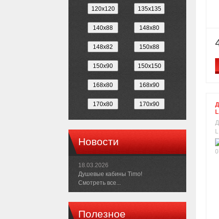
Д
L
Д
L
Новости
18.03.2026
Душевые кабины Timo!
Смотреть все...
Полезное