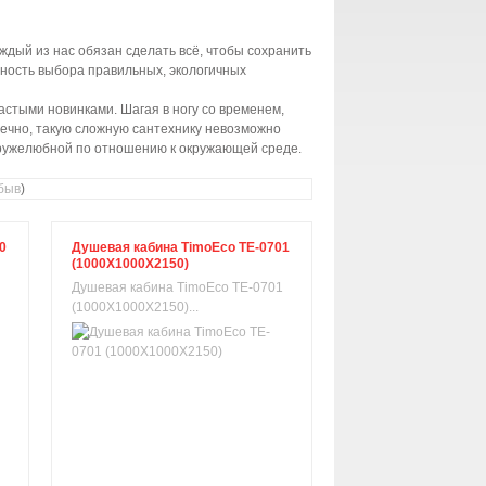
ждый из нас обязан сделать всё, чтобы сохранить
жность выбора правильных, экологичных
стыми новинками. Шагая в ногу со временем,
нечно, такую сложную сантехнику невозможно
 дружелюбной по отношению к окружающей среде.
быв
)
0
Душевая кабина TimoEco TE-0701
(1000X1000X2150)
Душевая кабина TimoEco TE-0701
(1000X1000X2150)...