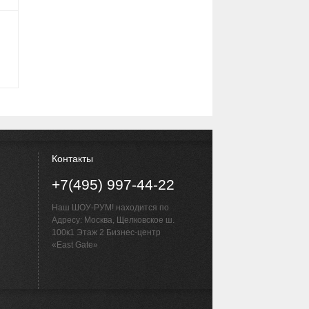
Контакты
+7(495) 997-44-22
Наш ШОУ-РУМ! находится по
Адресу: Москва, Щелковское ш.
100к1 Этаж 2 Бизнес-центр
«East Gate»