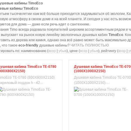
евые кабины TimoEco
етьем тысячелетии нам всё больше приходится задумываться об экологии. Ка
овую атмосферу в своем доме и на всей планете. И сегодня у нас есть возмо
метов для дома — даже если речь идет о сантехнике.
ания Timo всегда радовала покупателей широким ассортиментным рядом и ча
 выпускает на рынок новую линейку экологичных душевых кабин
TimoEco
. Ко
товить из дерева или камня, однако она всё равно может быть максимально
, что такое
eco-friendly
душевые кабины?
ЧИТАТЬ ПОЛНОСТЬЮ
ировать по: наименованию (
возр
|
убыв
), цене (
возр
|
убыв
), рейтингу (
возр
|
у
ушевая кабина TimoEco TE-0780
Душевая кабина TimoEco TE-070
800X800X2150)
(1000X1000X2150)
imoEco TE-0780 (800X800X2150)
Душевая кабина TimoEco TE-0700
криловый поддон h - 42...
(1000X1000X2150) ...