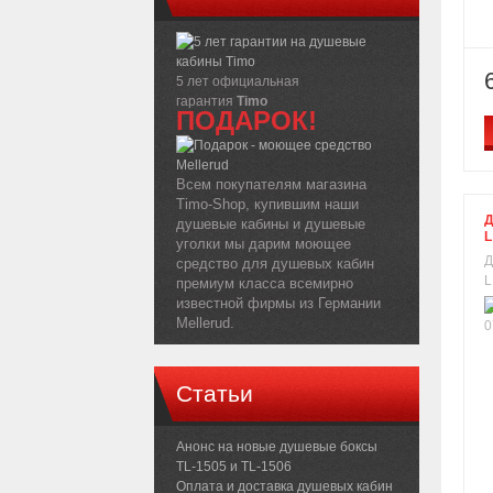
5 лет официальная
гарантия
Timo
ПОДАРОК!
Всем покупателям магазина
Timo-Shop, купившим наши
Д
душевые кабины и душевые
L
уголки мы дарим моющее
Д
средство для душевых кабин
L
премиум класса всемирно
известной фирмы из Германии
Mellerud.
Статьи
Анонс на новые душевые боксы
TL-1505 и TL-1506
Оплата и доставка душевых кабин