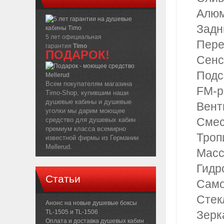
Алюм
Задн
5 лет официальная
Пере
гарантия
Timo
ПОДАРОК!
Сенс
Подс
Всем покупателям магазина
FM-р
Timo-Shop, купившим наши
душевые кабины и душевые
Вент
уголки мы дарим моющее
Смес
средство для душевых кабин
премиум класса всемирно
Троп
известной фирмы из Германии
Mellerud.
Масс
Гидр
Статьи
Само
Стек
Анонс на новые душевые боксы
TL-1505 и TL-1506
Зерк
Оплата и доставка душевых кабин