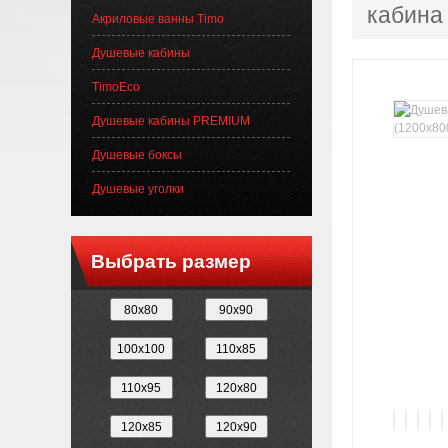
кабина
Акриловые ванны Timo
Душевые кабины
TimoEco
Душевые кабины PREMIUM
Душевые боксы
Душевые уголки
Выбрать размер