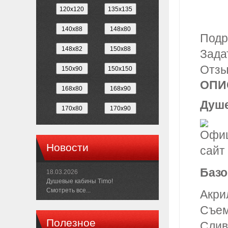
Подр
Зада
Отз
ОПИ
Душе
Новости
Базо
18.03.2026
Душевые кабины Timo!
Смотреть все...
Акри
Съем
Полезное
Слив