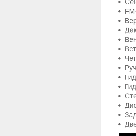
Сен
FM-
Вер
Дек
Вен
Вс
Че
Руч
Гид
Гид
Сте
Дис
Зад
Две