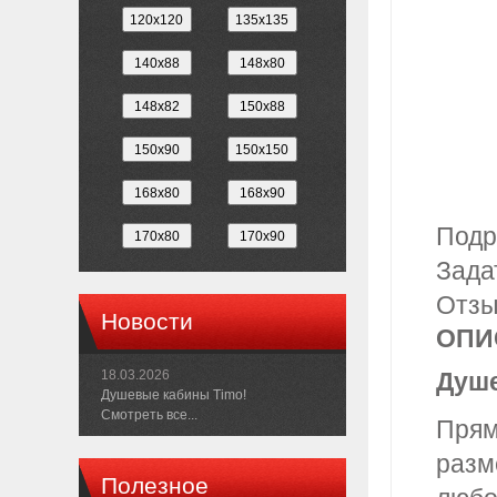
Подр
Зада
Отз
Новости
ОПИ
18.03.2026
Душе
Душевые кабины Timo!
Смотреть все...
Прям
разм
Полезное