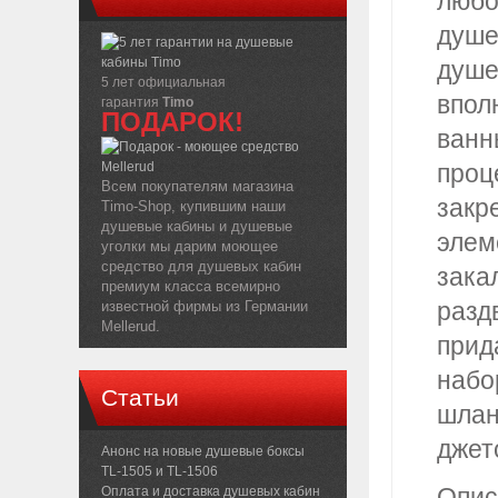
любо
душе
душе
5 лет официальная
впол
гарантия
Timo
ПОДАРОК!
ванн
проц
Всем покупателям магазина
закр
Timo-Shop, купившим наши
душевые кабины и душевые
элем
уголки мы дарим моющее
средство для душевых кабин
зака
премиум класса всемирно
разд
известной фирмы из Германии
Mellerud.
прид
набо
Статьи
шлан
джет
Анонс на новые душевые боксы
TL-1505 и TL-1506
Опис
Оплата и доставка душевых кабин