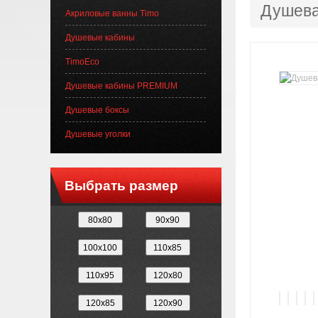
Душева
Акриловые ванны Timo
Душевые кабины
TimoEco
Душевые кабины PREMIUM
Душевые боксы
Душевые уголки
Выбрать размер