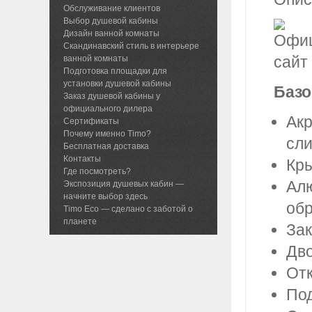
Обслуживание клиентов
Выбор душевой кабины
Дизайн ванной комнаты
Скандинавский стиль в интерьере
ванной комнаты
Подготовка площадки для
установки душевой кабины
Базо
Заказ душевой кабины у
официального дилера
Акр
Сертификаты
Почему именно Timo?
сли
Бесплатная доставка
Контакты
Кр
Где посмотреть?
Алю
Экспозиция душевых кабин —
начните выбор здесь
обр
Timo Eco — сделано с заботой о
планете
Зак
Дво
От
Под