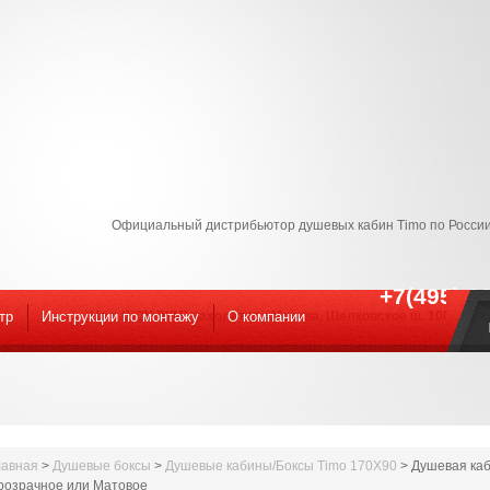
Официальный дистрибьютор душевых кабин Timo по России
+7(495) 9
тр
Инструкции по монтажу
Наш ШОУ-РУМ! находится : Москва, Щелковское ш. 100к1 С 09
O компании
лавная
>
Душевые боксы
>
Душевые кабины/Боксы Timo 170X90
>
Душевая каб
розрачное или Матовое