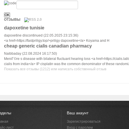
ОТЗЫВЫ
dapoxetine tunisie
dapoxetine discontinued (22.05.2025 23:15:36)
<a href=https://fastpriligy.top/>priligy dapoxetine</a> Koyama and H
cheap generic cialis canadian pharmacy
Naibbaday (22.08.2024 16:17:50)
MeniГ©re s disease with bilateral fluctuant hearing loss <a href=https://cialis.lat/
cialis from india</a> IP cisplatin was the common denominator of these randomiz
Показать все отзывы (1212) или написать собственный отзыв
зделы
Ваш акаунт
авная
Зарегистрироваться
айс-лист
Вход с паролем