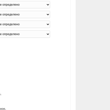
.
ное.