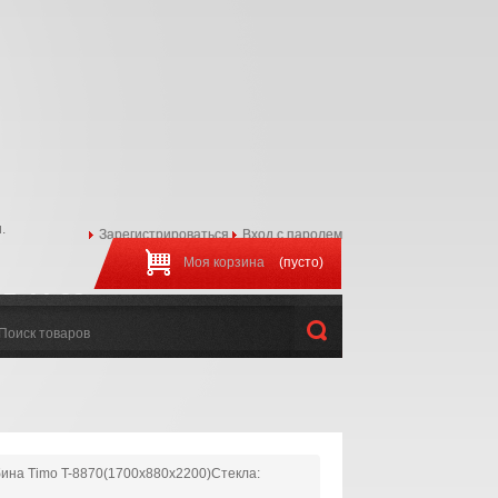
.
Зарегистрироваться
Вход с паролем
Моя корзина
(пусто)
97-44-22
:00 до 20:00
ина Timo T-8870(1700х880х2200)Стекла: