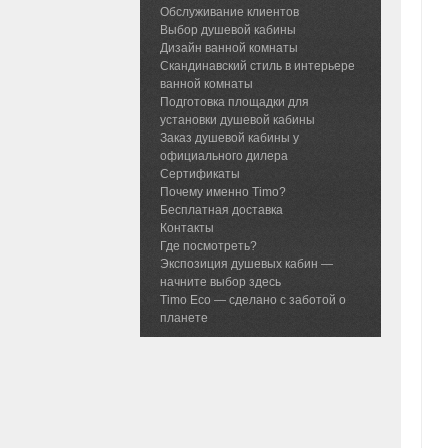
Обслуживание клиентов
Выбор душевой кабины
Дизайн ванной комнаты
Скандинавский стиль в интерьере
ванной комнаты
Подготовка площадки для
установки душевой кабины
Заказ душевой кабины у
официального дилера
Сертификаты
Почему именно Timo?
Бесплатная доставка
Контакты
Где посмотреть?
Экспозиция душевых кабин —
начните выбор здесь
Timo Eco — сделано с заботой о
планете