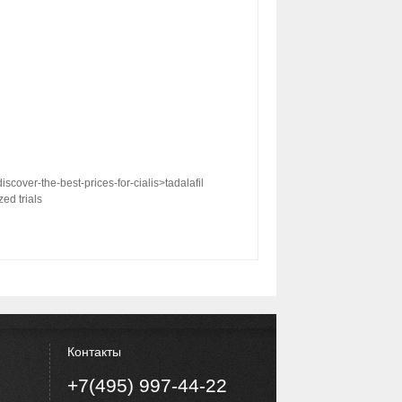
discover-the-best-prices-for-cialis>tadalafil
ed trials
Контакты
+7(495) 997-44-22