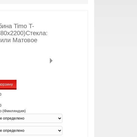
ина Timo T-
80х2200)Стекла:
 или Матовое
корзину
0
0
o (Финляндия)