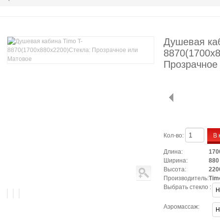
Душевая каб
8870(1700х8
Прозрачное
В 
Кол-во:
Длина:
170
Ширина:
880
Высота:
220
Производитель:
Tim
Выбрать стекло :
Аэромассаж: