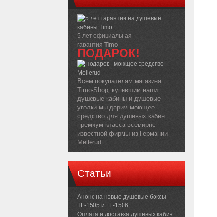
5 лет официальная
гарантия
Timo
ПОДАРОК!
Всем покупателям магазина
Timo-Shop, купившим наши
душевые кабины и душевые
уголки мы дарим моющее
средство для душевых кабин
премиум класса всемирно
известной фирмы из Германии
Mellerud.
Статьи
Анонс на новые душевые боксы
TL-1505 и TL-1506
Оплата и доставка душевых кабин