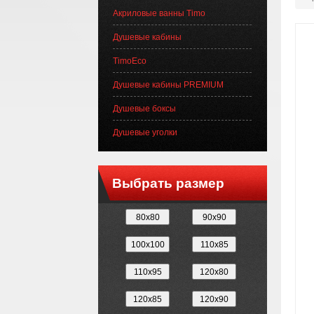
Акриловые ванны Timo
Душевые кабины
TimoEco
Душевые кабины PREMIUM
Душевые боксы
Душевые уголки
Выбрать размер