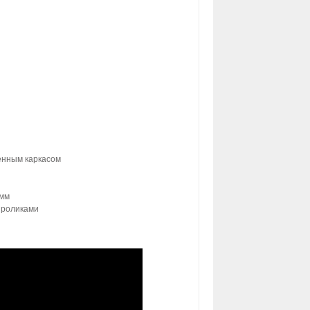
енным каркасом
 мм
 роликами