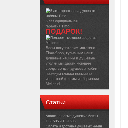
5 лет официальная
гарантия
Timo
ПОДАРОК!
Всем покупателям магазина
Timo-Shop, купившим наши
душевые кабины и душевые
уголки мы дарим моющее
средство для душевых кабин
премиум класса всемирно
известной фирмы из Германии
Mellerud.
Статьи
Анонс на новые душевые боксы
TL-1505 и TL-1506
Оплата и доставка душевых кабин