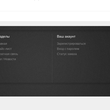
зделы
Ваш акаунт
авная
Зарегистрироваться
айс-лист
Вход с паролем
ратная связь
Статус заказа
г / Новости