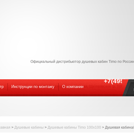
Официальный дистрибьютор душевых кабин Timo по России
+7(495) 9
тр
Инструкции по монтажу
Наш ШОУ-РУМ! находится : Москва, Щелковское ш. 100к1 С 09
O компании
лавная
>
Душевые кабины
>
Душевые кабины Timo 100x100
>
Душевая кабина/