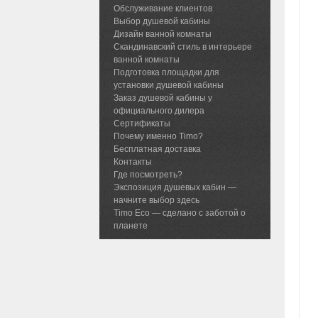
Обслуживание клиентов
Выбор душевой кабины
Дизайн ванной комнаты
Скандинавский стиль в интерьере
ванной комнаты
Подготовка площадки для
установки душевой кабины
Заказ душевой кабины у
официального дилера
Сертификаты
Почему именно Timo?
Бесплатная доставка
Контакты
Где посмотреть?
Экспозиция душевых кабин —
начните выбор здесь
Timo Eco — сделано с заботой о
планете