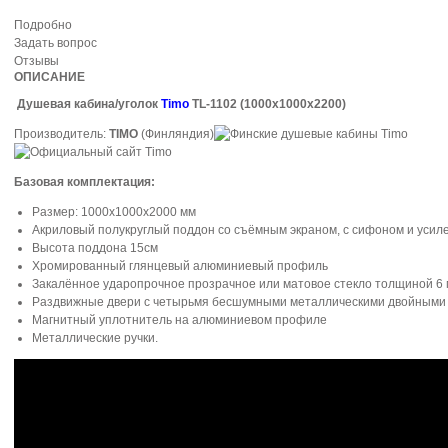
Подробно
Задать вопрос
Отзывы
ОПИСАНИЕ
Душевая кабина/уголок
Timo
TL-1102
(1000х1000х2200)
Производитель:
TIMO
(Финляндия)
Базовая комплектация:
Размер: 1000х1000х2000 мм
Акриловый полукруглый поддон со съёмным экраном, с сифоном и усил
Высота поддона 15см
Хромированный глянцевый алюминиевый профиль
Закалённое ударопрочное прозрачное или матовое стекло толщиной 6
Раздвижные двери с четырьмя бесшумными металлическими двойными
Магнитный уплотнитель на алюминиевом профиле
Металлические ручки.