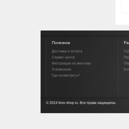
Полезное
Ра
Доставка и оплата
Гл
Сервис-центр
Пр
Инструкции по монтажу
Об
O компании
Бло
Где посмотреть?
© 2024 timo-shop.ru. Все права защищены.