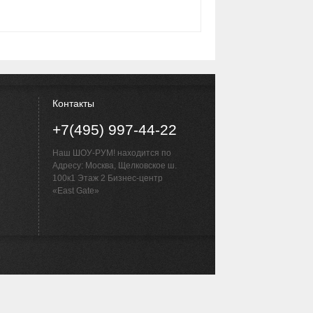
Контакты
+7(495) 997-44-22
Наш ШОУ-РУМ! находится по
Адресу: Москва, Щелковское ш.
100к1 Этаж 2 Бизнес-центр
«East Gate»