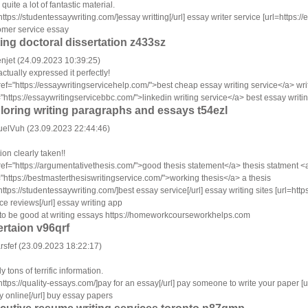
 quite a lot of fantastic material.
https://studentessaywriting.com/]essay writting[/url] essay writer service [url=https:/
omer service essay
ting doctoral dissertation z433sz
njet (24.09.2023 10:39:25)
ctually expressed it perfectly!
ref="https://essaywritingservicehelp.com/">best cheap essay writing service</a> wr
"https://essaywritingservicebbc.com/">linkedin writing service</a> best essay writi
loring writing paragraphs and essays t54ezl
elVuh (23.09.2023 22:44:46)
ion clearly taken!!
ref="https://argumentativethesis.com/">good thesis statement</a> thesis statment <
"https://bestmasterthesiswritingservice.com/">working thesis</a> a thesis
https://studentessaywriting.com/]best essay service[/url] essay writing sites [url=htt
ce reviews[/url] essay writing app
to be good at writing essays https://homeworkcourseworkhelps.com
ertaion v96qrf
rsfef (23.09.2023 18:22:17)
y tons of terrific information.
https://quality-essays.com/]pay for an essay[/url] pay someone to write your paper 
y online[/url] buy essay papers