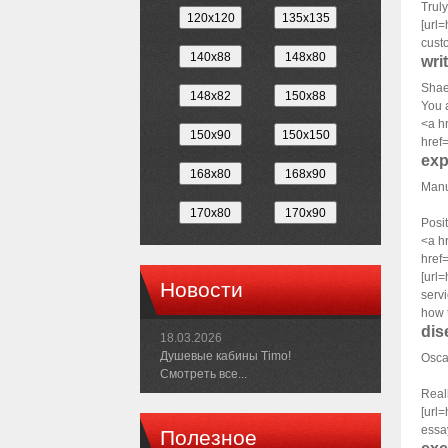
Truly
[url=
cust
wri
Shae
You a
<a h
href=
exp
Manu
Posit
<a h
href=
[url=
Новости
servi
how 
dis
18.03.2026
Душевые кабины Timo!
Osca
Смотреть все...
Reall
[url=
essa
Полезное