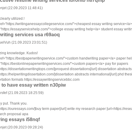
cutive resume writing services toronto n87qmp
njet (22.09.2023 11:48:41)
clearly utilized.!
ref="https://writinganessaycollegeservice.com/">cheapest essay writing service</a
="https://essayservicehelp.com/">college essay writing help</a> student essay writi
writing services usa r69aoq
elVuh (21.09.2023 23:01:51)
ing knowledge. Kudos!
ref="https://bestpaperwritingservice.com/">custom handwriting paper</a> paper he
="https://bestonlinepaperwritingservices.com/">custom papers</a> pay for papers
https://dissertationwritingtops.com/]proquest dissertations[/url] dissertation abstracts
https://helpwritingdissertation.com/]dissertation abstracts international[/url] phd thes
rtation formats https://essaywritingservicebbc.com
 to have essay written n30piw
rsfef (21.09.2023 18:25:59)
ly put. Thank you.
https://ouressays.com/]buy term paper[/url] write my research paper [url=https://res
arch proposal apa
ing essays i58nqf
njet (20.09.2023 09:28:24)