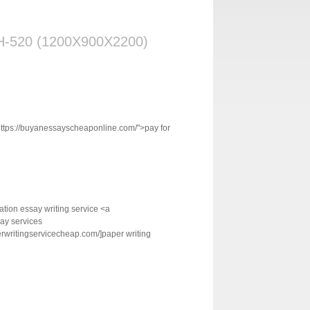
-520 (1200X900X2200)
"https://buyanessayscheaponline.com/">pay for
ation essay writing service <a
say services
aperwritingservicecheap.com/]paper writing