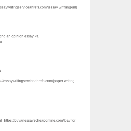
/essaywritingserviceahrefs.com/]essay writting[/url]
iting an opinion essay <a
ng
a
ps://essaywritingserviceahrefs.com/]paper writing
[url=https://buyanessayscheaponline.com/]pay for