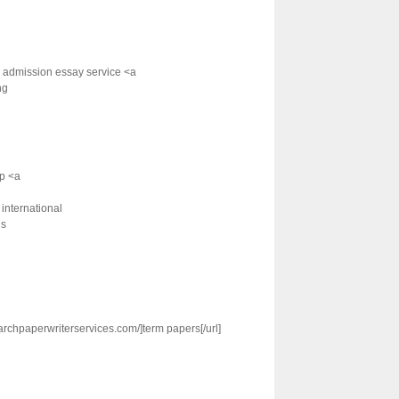
> admission essay service <a
ng
lp <a
 international
is
earchpaperwriterservices.com/]term papers[/url]