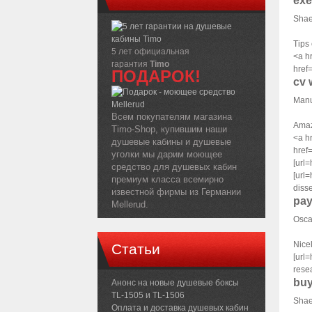
exe
Shae
Tips 
5 лет официальная
<a h
гарантия
Timo
href
ПОДАРОК!
cv 
Manu
Всем покупателям магазина
Amaz
Timo-Shop, купившим наши
<a h
душевые кабины и душевые
href
уголки мы дарим моющее
[url=
средство для душевых кабин
[url=
премиум класса всемирно
disse
известной фирмы из Германии
pay
Mellerud.
Osca
Nice
Статьи
[url=
rese
buy
Анонс на новые душевые боксы
TL-1505 и TL-1506
Shae
Оплата и доставка душевых кабин