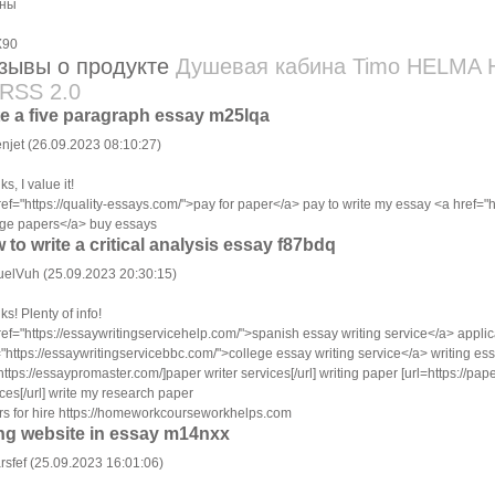
зывы о продукте
Душевая кабина Timo HELMA H
te a five paragraph essay m25lqa
njet (26.09.2023 08:10:27)
s, I value it!
ref="https://quality-essays.com/">pay for paper</a> pay to write my essay <a href=
ege papers</a> buy essays
 to write a critical analysis essay f87bdq
elVuh (25.09.2023 20:30:15)
s! Plenty of info!
ref="https://essaywritingservicehelp.com/">spanish essay writing service</a> applic
="https://essaywritingservicebbc.com/">college essay writing service</a> writing es
https://essaypromaster.com/]paper writer services[/url] writing paper [url=https://p
ces[/url] write my research paper
ers for hire https://homeworkcourseworkhelps.com
ing website in essay m14nxx
rsfef (25.09.2023 16:01:06)