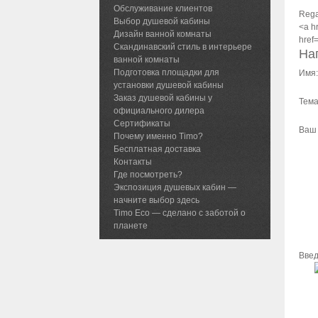
Обслуживание клиентов
Regar
Выбор душевой кабины
<a h
Дизайн ванной комнаты
href=
Скандинавский стиль в интерьере
На
ванной комнаты
Подготовка площадки для
Имя:
установки душевой кабины
Заказ душевой кабины у
Тема
официального дилера
Сертификаты
Ваш 
Почему именно Timo?
Бесплатная доставка
Контакты
Где посмотреть?
Экспозиция душевых кабин —
начните выбор здесь
Timo Eco — сделано с заботой о
планете
Введ