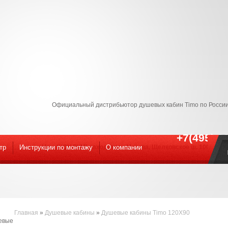
Официальный дистрибьютор душевых кабин Timo по России
+7(495) 9
тр
Инструкции по монтажу
Наш ШОУ-РУМ! находится : Москва, Щелковское ш. 100к1 С 09
O компании
Главная
»
Душевые кабины
»
Душевые кабины Timo 120X90