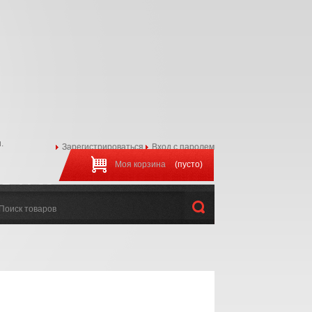
.
Зарегистрироваться
Вход с паролем
Моя корзина
(пусто)
97-44-22
:00 до 20:00