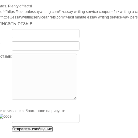
ds. Plenty of facts!
ref="https://studentessaywriting.com/">essay writing service coupon</a> writing a c
"https://essaywritingserviceahrefs.com/">last minute essay writing service</a> pers
писать отзыв
:
отзыв:
ите число, изображенное на рисунке