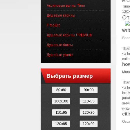
Акриловые ванны Timo
Душевые кабины
От
TimoEco
wri
Душевые кабины PREMIUM
Shae
Душевые боксы
Thank
<a h
Душевые уголки
coll
how
Manu
Выбрать размер
Thank
<a h
href
[url=
servi
writ
cit
Osca