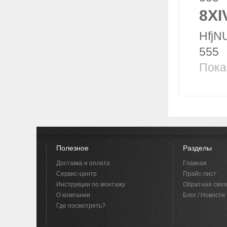
8XI
HfjNU
555
Пока
Полезное
Разделы
Доставка и оплата
Главная
Сервис-центр
Прайс-лист
Инструкции по монтажу
Обратная связ
O компании
Блог / Новости
Где посмотреть?