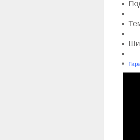
По
Те
Ши
Гара