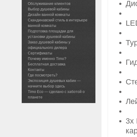
Ди
Обслуживание клиентов
Выбор душевой кабины
Дизайн ванной комнаты
Скандинавский стиль в интерьере
LED
ванной комнаты
Подготовка площадки для
установки душевой кабины
Тур
Заказ душевой кабины у
официального дилера
Сертификаты
Почему именно Timo?
Ги
Бесплатная доставка
Контакты
Где посмотреть?
Ст
Экспозиция душевых кабин —
начните выбор здесь
Timo Eco — сделано с заботой о
планете
Лей
3х
ка