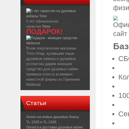
физи
5 лет официальная
гарантия
Timo
ПОДАРОК!
Баз
Всем покупателям магазина
Timo-Shop, купившим наши
СБ
душевые кабины и душевые
уголки мы дарим моющее
средство для душевых кабин
премиум класса всемирно
Ко
известной фирмы из Германии
Mellerud.
10
Статьи
Се
Анонс на новые душевые боксы
TL-1505 и TL-1506
Оплата и доставка душевых кабин