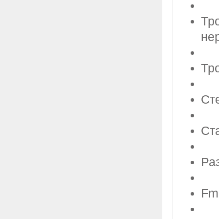
Тр
не
Тр
Ст
Ст
Ра
Fm