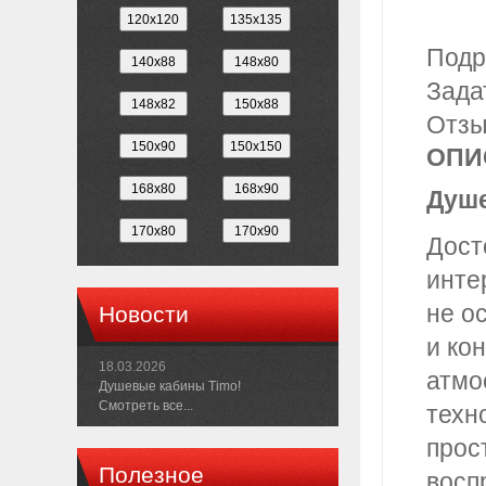
Подр
Зада
Отз
ОПИ
Душе
Дост
инте
не о
Новости
и ко
18.03.2026
атмо
Душевые кабины Timo!
Смотреть все...
техн
прос
Полезное
восп