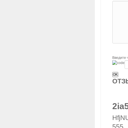
Введите 
ОТ
2ia
HfjNU
555