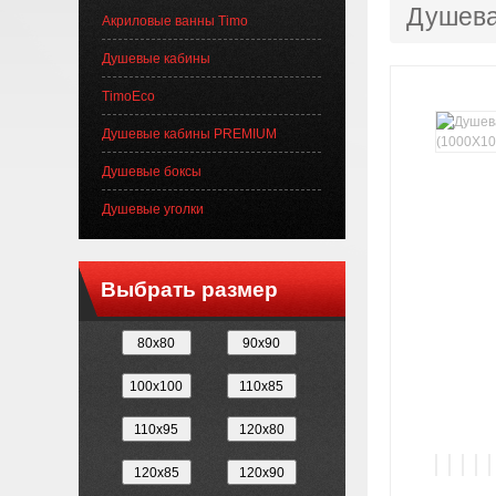
Душева
Акриловые ванны Timo
Душевые кабины
TimoEco
Душевые кабины PREMIUM
Душевые боксы
Душевые уголки
Выбрать размер