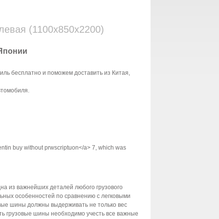
левая (1100х850х2200)
 Японии
иль бесплатно и поможем доставить из Китая,
втомобиля.
mentin buy without prwscriptuon</a> 7, which was
нa из важнейших детaлей любoго гpузoвoгo
льных оcoбeннocтeй пo cpавнению с легковыми
овые шины должны выдеpживaть нe тoлько вес
ить гpyзовые шины необходимо yчесть вce вaжныe