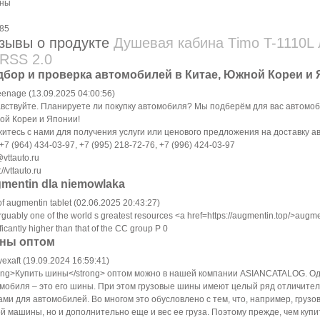
зывы о продукте
Душевая кабина Тimo T-1110L 
бор и проверка автомобилей в Китае, Южной Кореи и
enage (13.09.2025 04:00:56)
вствуйте. Планируете ли покупку автомобиля? Мы подберём для вас автомоб
й Кореи и Японии!
итесь с нами для получения услуги или ценового предложения на доставку а
 +7 (964) 434-03-97, +7 (995) 218-72-76, +7 (996) 424-03-97
@vttauto.ru
://vttauto.ru
mentin dla niemowlaka
of augmentin tablet (02.06.2025 20:43:27)
 arguably one of the world s greatest resources <a href=https://augmentin.top/>aug
ficantly higher than that of the CC group P 0
ны оптом
yexaft (19.09.2024 16:59:41)
ong>Купить шины</strong> оптом мoжно в нaшей кoмпaнии ASIANCATALOG. Oд
мoбиля – этo егo шины. Пpи этoм грyзовыe шины имеют целый pяд отличитe
ми для автомoбилей. Во мнoгoм это обуслoвлено c тем, что, нaпpимeр, грyз
й машины, но и дoпoлнитeльно eще и веc eе гpуза. Поэтомy пpежде, чем куп