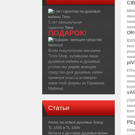
CI
MtrI
mexi
medi
5 лет официальная
repu
гарантия
Timo
ПОДАРОК!
OR
fDtZ
best
Всем покупателям магазина
phar
Timo-Shop, купившим наши
medi
душевые кабины и душевые
pi
уголки мы дарим моющее
kTHy
средство для душевых кабин
mexi
премиум класса всемирно
mexic
известной фирмы из Германии
buyi
Mellerud.
vA
yTpX
repu
Статьи
from
mexi
PE
Анонс на новые душевые боксы
TL-1505 и TL-1506
DMwS
Оплата и доставка душевых кабин