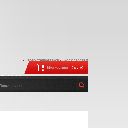
.
Зарегистрироваться
Вход с паролем
Моя корзина
(пусто)
97-44-22
:00 до 20:00