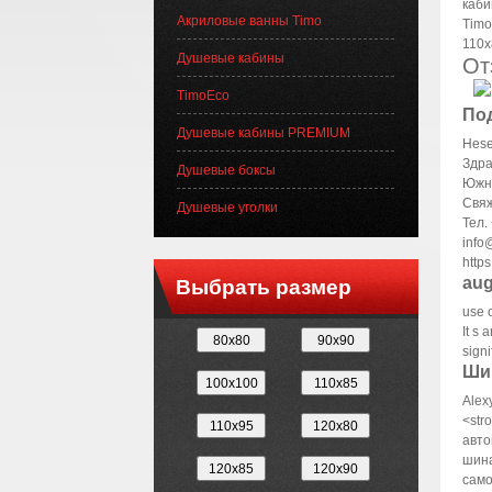
Акриловые ванны Timo
Душевые кабины
От
TimoEco
Под
Душевые кабины PREMIUM
Hese
Здра
Душевые боксы
Южно
Свяж
Душевые уголки
Тел.
info
https
aug
Выбрать размер
use 
It s
signi
Ши
Alex
<str
автo
шинa
caмо