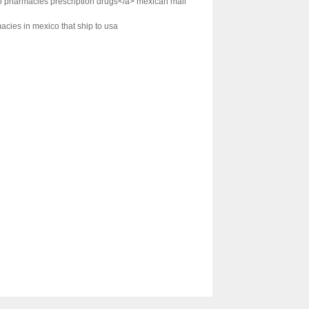
o pharmacies prescription drugs</a> mexican mail
cies in mexico that ship to usa