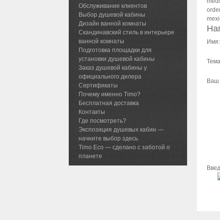
medi
Обслуживание клиентов
orde
Выбор душевой кабины
mexi
Дизайн ванной комнаты
На
Скандинавский стиль в интерьере
ванной комнаты
Имя:
Подготовка площадки для
установки душевой кабины
Тема
Заказ душевой кабины у
официального дилера
Ваш 
Сертификаты
Почему именно Timo?
Бесплатная доставка
Контакты
Где посмотреть?
Экспозиция душевых кабин —
начните выбор здесь
Timo Eco — сделано с заботой о
планете
Введ