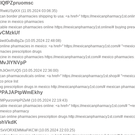
BlQfPZpruomsc
VRwkUSytXX (11.05.2024 03:06:35)
can border pharmacies shipping to usa: <a href=" https://mexicanpharmacy1st.onl
cine in mexico pharmacies
table mexican pharmacies online https://mexicanpharmacy1st.online/# buying presc
vCMzkUf
NwdGuBsBgZa (10.05.2024 22:48:08)
 online pharmacies in mexico: <a href=" https://mexicanpharmacy1st.com/# ">mexi
macies prescription drugs
cine in mexico pharmacies https://mexicanpharmacy1st.com/# mexico pharmacies p
VMvJlYNVpP
hJiOmYUQS (10.05.2024 22:36:00)
can pharmaceuticals online: <a href=" https://mexicanpharmacy1st.shop/# ">mexi
o price list
ng prescription drugs in mexico http://mexicanpharmacy1st.com/# mexican pharmac
PPAJAPtpWmEkhy
MPyurzoHpPlZeM (10.05.2024 22:19:43)
table mexican pharmacies online: <a href=" https://mexicanpharmacy1st.com/# ">
 mexico pharmacy
can online pharmacies prescription drugs http://mexicanpharmacy1st.com/# mexic
phVkdK
xVORXEMMiaFiKCW (10.05.2024 22:03:25)