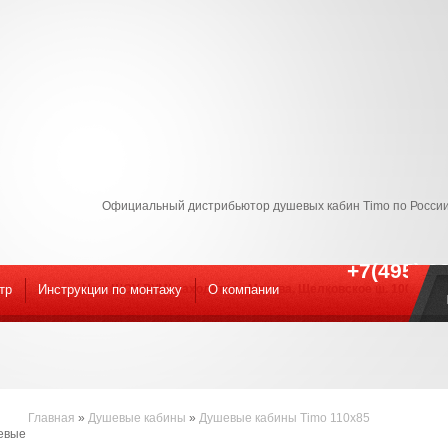
Официальный дистрибьютор душевых кабин Timo по России
+7(495) 9
тр
Инструкции по монтажу
Наш ШОУ-РУМ! находится : Москва, Щелковское ш. 100к1 С 09
O компании
Главная
»
Душевые кабины
»
Душевые кабины Timo 110x85