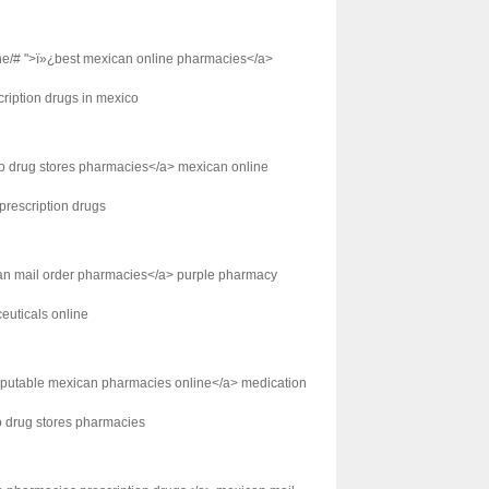
ine/# ">ï»¿best mexican online pharmacies</a>
ription drugs in mexico
co drug stores pharmacies</a> mexican online
rescription drugs
can mail order pharmacies</a> purple pharmacy
euticals online
reputable mexican pharmacies online</a> medication
o drug stores pharmacies