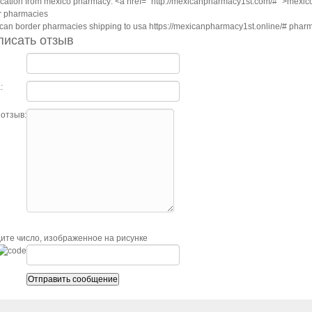
cation from mexico pharmacy: <a href=" http://mexicanpharmacy1st.com/# ">mexic
r pharmacies
can border pharmacies shipping to usa https://mexicanpharmacy1st.online/# pharma
писать отзыв
:
отзыв:
ите число, изображенное на рисунке