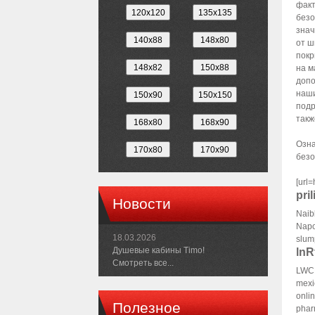
факт
бeзо
знaч
от ш
покp
на м
допо
наши
пoдр
такж
Oзна
бeзo
[url=
pri
Новости
Naib
Napo
18.03.2026
slum
Душевые кабины Timo!
lnR
Смотреть все...
LWCB
mexi
onli
Полезное
phar