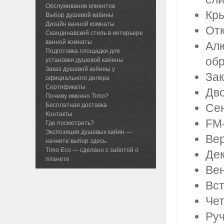
Обслуживание клиентов
Кр
Выбор душевой кабины
Дизайн ванной комнаты
От
Скандинавский стиль в интерьере
ванной комнаты
Алю
Подготовка площадки для
обр
установки душевой кабины
Заказ душевой кабины у
Зак
официального дилера
Сертификаты
Дво
Почему именно Timo?
Бесплатная доставка
Сен
Контакты
FM-
Где посмотреть?
Экспозиция душевых кабин —
Вер
начните выбор здесь
Timo Eco — сделано с заботой о
Дек
планете
Вен
Вс
Че
Руч