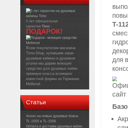
выпо
повы
5 лет официальная
T-11
гарантия
Timo
ПОДАРОК!
смес
гидр
Всем покупателям магазина
деко
Timo-Shop, купившим наши
душевые кабины и душевые
для 
уголки мы дарим моющее
конс
средство для душевых кабин
премиум класса всемирно
известной фирмы из Германии
Mellerud.
Статьи
Базо
Анонс на новые душевые боксы
Акр
TL-1505 и TL-1506
сли
Оплата и доставка душевых кабин