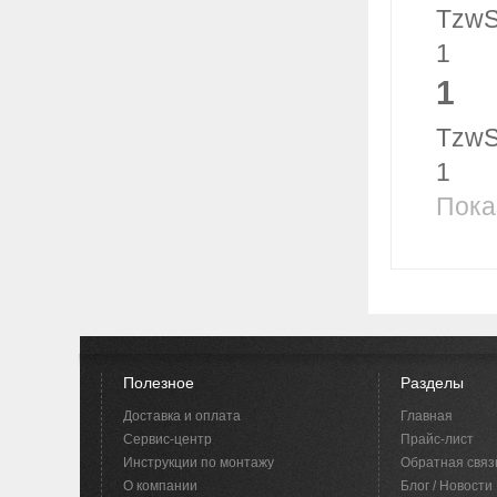
TzwS
1
1
TzwS
1
Пока
Полезное
Разделы
Доставка и оплата
Главная
Сервис-центр
Прайс-лист
Инструкции по монтажу
Обратная связ
O компании
Блог / Новости