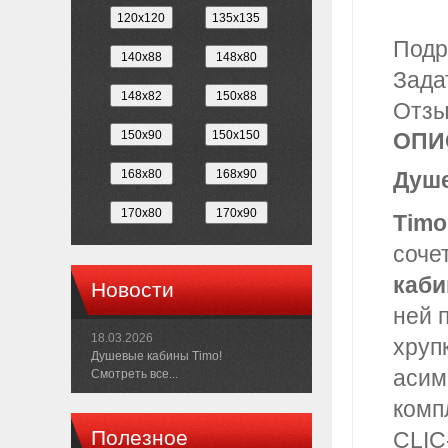
Подр
Зада
Отз
ОПИ
Душе
Timo
соче
каб
Новости
ней 
18.03.2026
хруп
Душевые кабины Timo!
асим
Смотреть все...
комп
Полезное
CLIC