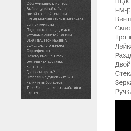
Подс
Обслуживание клиентов
FM-р
Выбор душевой кабины
Дизайн ванной комнаты
Вент
Скандинавский стиль в интерьере
ванной комнаты
Смес
Подготовка площадки для
установки душевой кабины
Троп
Заказ душевой кабины у
Лейк
официального дилера
Сертификаты
Разд
Почему именно Timo?
Бесплатная доставка
Двой
Контакты
Стек
Где посмотреть?
Экспозиция душевых кабин —
Зерк
начните выбор здесь
Timo Eco — сделано с заботой о
Ручк
планете