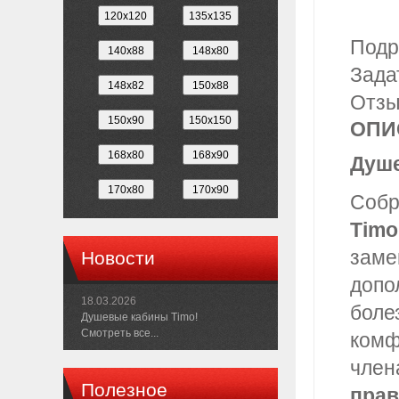
Подр
Зада
Отз
ОПИ
Душе
Собр
Timo
заме
Новости
допо
18.03.2026
боле
Душевые кабины Timo!
Смотреть все...
комф
член
Полезное
прав