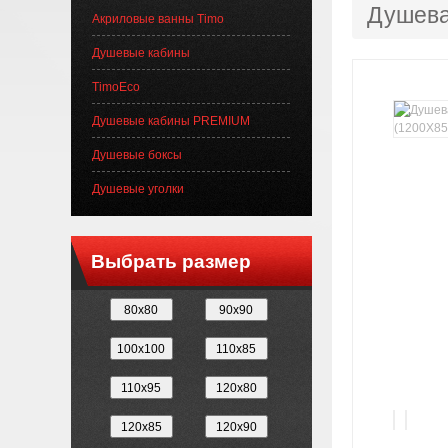
Душева
Акриловые ванны Timo
Душевые кабины
TimoEco
Душевые кабины PREMIUM
Душевые боксы
Душевые уголки
Выбрать размер