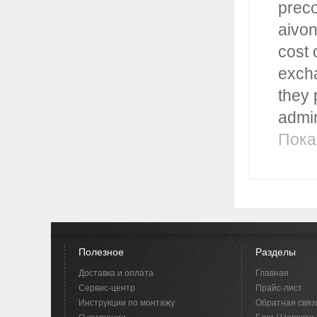
preco
aivon
cost 
excha
they 
admin
Пока
Полезное
Разделы
Доставка и оплата
Главная
Сервис-центр
Прайс-лист
Инструкции по монтажу
Обратная связ