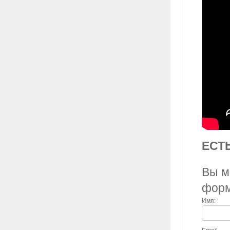
ЕСТ
Вы м
фор
Имя: