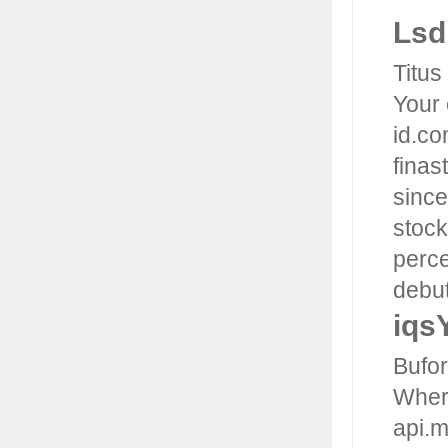
Ls
Titus
Your 
id.co
finas
since
stock
perce
debu
iqs
Bufor
Where
api.