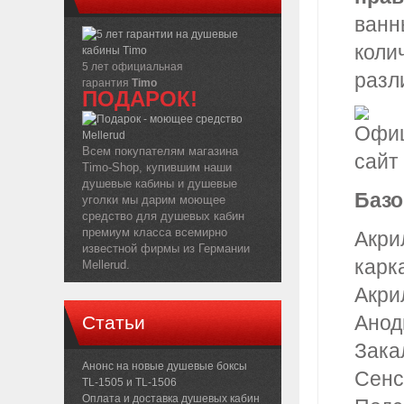
ванн
коли
5 лет официальная
разл
гарантия
Timo
ПОДАРОК!
Всем покупателям магазина
Timo-Shop, купившим наши
душевые кабины и душевые
Базо
уголки мы дарим моющее
средство для душевых кабин
премиум класса всемирно
Акри
известной фирмы из Германии
карк
Mellerud.
Акри
Анод
Статьи
Зака
Анонс на новые душевые боксы
Сенс
TL-1505 и TL-1506
Оплата и доставка душевых кабин