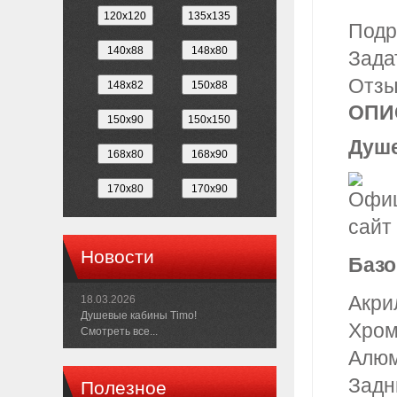
Подр
Зада
Отз
ОПИ
Душе
Новости
Базо
Акри
18.03.2026
Душевые кабины Timo!
Хром
Смотреть все...
Алюм
Задн
Полезное