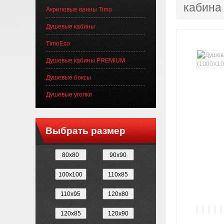
кабина
Акриловые ванны Timo
Душевые кабины
TimoEco
Душевые кабины PREMIUM
Душевые боксы
Душевые уголки
Выбрать размер