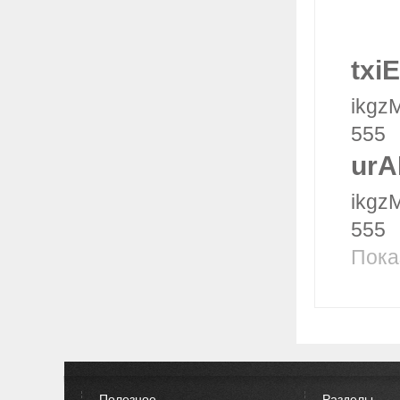
txiE
ikgz
555
urA
ikgz
555
Пока
Полезное
Разделы