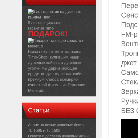
Пере
Сенс
5 лет официальная
Подс
гарантия
Timo
ПОДАРОК!
FM-р
Вент
Всем покупателям магазина
Троп
Timo-Shop, купившим наши
джет.
душевые кабины и душевые
уголки мы дарим моющее
Само
средство для душевых кабин
премиум класса всемирно
Стек
известной фирмы из Германии
Зерк
Mellerud.
Ручк
Статьи
БЕЗ 
Анонс на новые душевые боксы
TL-1505 и TL-1506
Оплата и доставка душевых кабин