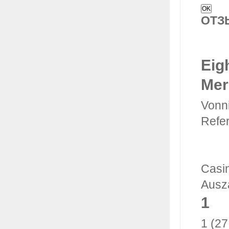
ОТ
Eig
Mer
Vonni
Refe
Casi
Ausz
1
1 (27