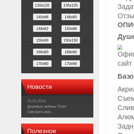
Зада
Отз
ОПИ
Душе
Базо
Новости
Акри
Съем
18.03.2026
Слив
Душевые кабины Timo!
Смотреть все...
Алюм
Задн
Полезное