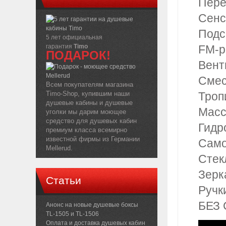
Пере
Сенс
Подс
5 лет официальная
гарантия
Timo
FM-р
ПОДАРОК!
Вент
Смес
Всем покупателям магазина
Timo-Shop, купившим наши
Троп
душевые кабины и душевые
Масс
уголки мы дарим моющее
средство для душевых кабин
Гидр
премиум класса всемирно
известной фирмы из Германии
Само
Mellerud.
Стек
Зерк
Статьи
Ручк
БЕЗ 
Анонс на новые душевые боксы
TL-1505 и TL-1506
Оплата и доставка душевых кабин