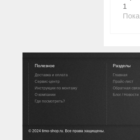
1
Пока
Полезное
Разделы
Доставка и оплата
Главная
Сервис-центр
Прайс-лист
Инструкции по монтажу
Обратная связ
O компании
Блог / Новости
Где посмотреть?
© 2024 timo-shop.ru. Все права защищены.