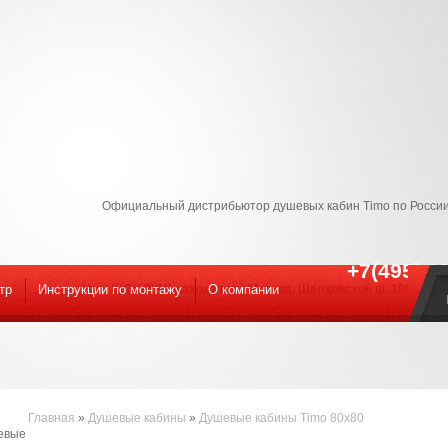
Официальный дистрибьютор душевых кабин Timo по России
+7(495) 9
тр
Инструкции по монтажу
Наш ШОУ-РУМ! находится : Москва, Щелковское ш. 100к1 С 09
O компании
Главная
»
Душевые кабины
»
Душевые кабины Timo 80x80