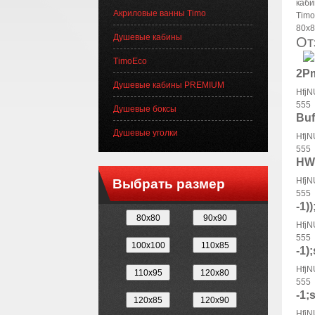
Акриловые ванны Timo
Душевые кабины
От
TimoEco
2Pm
Душевые кабины PREMIUM
HfjN
555
Душевые боксы
Buf
Душевые уголки
HfjN
555
HW2
HfjN
Выбрать размер
555
-1)
HfjN
555
-1)
HfjN
555
-1;
HfjN