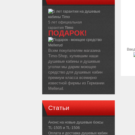
5 лет официальная
гарантия
Timo
ПОДАРОК!
Введ
Всем покупателям магазина
Timo-Shop, купившим наши
душевые кабины и душевые
уголки мы дарим моющее
средство для душевых кабин
премиум класса всемирно
известной фирмы из Германии
Mellerud.
Статьи
Анонс на новые душевые боксы
TL-1505 и TL-1506
Оплата и доставка душевых кабин