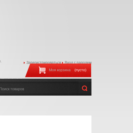
.
Зарегистрироваться
Вход с паролем
Моя корзина
(пусто)
97-44-22
:00 до 20:00