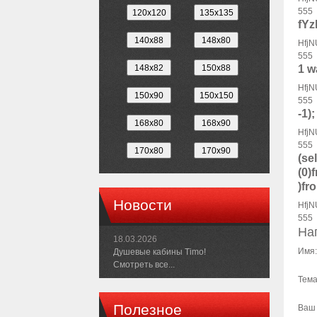
555
fYz
HfjN
555
1 wa
HfjN
555
-1);
HfjN
555
(se
(0)
)fr
Новости
HfjN
555
На
18.03.2026
Имя:
Душевые кабины Timo!
Смотреть все...
Тема
Полезное
Ваш 