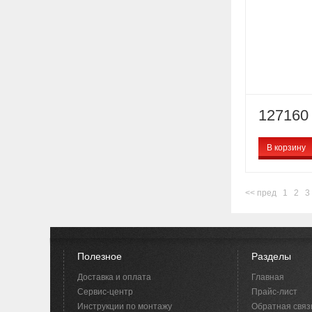
127160 
В корзину
<< пред
1
2
3
Полезное
Разделы
Доставка и оплата
Главная
Сервис-центр
Прайс-лист
Инструкции по монтажу
Обратная связ