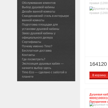
Обслуживание клиентов
правая (1200
Выбор душевой кабины
Дизайн ванной комнаты
Скандинавский стиль в интерьере
ванной комнаты
Подготовка площадки для
установки душевой кабины
Заказ душевой кабины у
официального дилера
Сертификаты
Почему именно Timo?
Бесплатная доставка
Контакты
Где посмотреть?
164120 
Экспозиция душевых кабин —
начните выбор здесь
Timo Eco — сделано с заботой о
В корзину
планете
Душевая каби
8800(1000X1
Прозрачное 