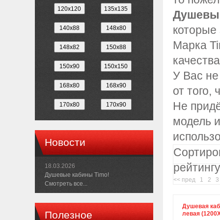
Душевые
которые 
Марка Ti
качества
У Вас не
от того,
Не придё
модель и
использо
Новости
Сортиров
рейтингу
18.03.2026
Душевые кабины Timo!
<< пред
1
2
3
Смотреть все...
Душевая каб
Полезное
левая (1200