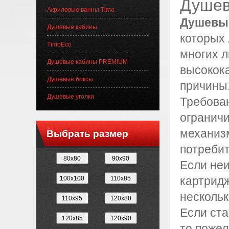
Душев
Акриловые ванны Timo
Душевы
Душевые кабины
которых 
TimoEco
многих л
Душевые кабины PREMIUM
высокок
Душевые боксы
причины
Душевые уголки
Требова
ограничи
механизм
Выбрать размер
потребит
Если не
картридж
нескольк
Если ста
то пожел