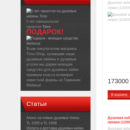
Душевая каби
левая (1200X
5 лет официальная
гарантия
Timo
ПОДАРОК!
Всем покупателям магазина
Timo-Shop, купившим наши
душевые кабины и душевые
уголки мы дарим моющее
средство для душевых кабин
премиум класса всемирно
173000 
известной фирмы из Германии
Mellerud.
В корзину
Статьи
Анонс на новые душевые боксы
Душевая каб
правая (120
TL-1505 и TL-1506
Оплата и доставка душевых кабин
Душевая каби