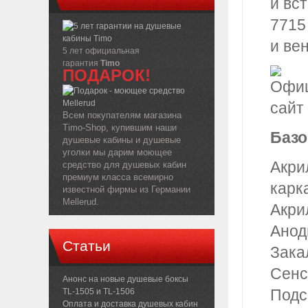
и вс
7715
и ве
5 лет официальная
гарантия
Timo
ПОДАРОК!
Всем покупателям магазина
Timo-Shop, купившим наши
Базо
душевые кабины и душевые
уголки мы дарим моющее
Акри
средство для душевых кабин
премиум класса всемирно
карк
известной фирмы из Германии
Mellerud.
Акри
Анод
Статьи
Зака
Сенс
Анонс на новые душевые боксы
Подс
TL-1505 и TL-1506
Оплата и доставка душевых кабин