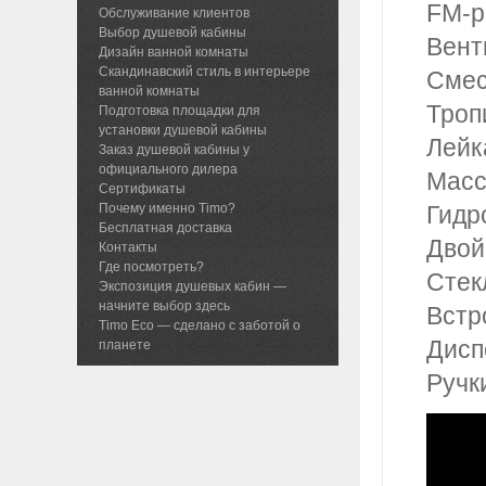
FM-р
Обслуживание клиентов
Выбор душевой кабины
Вент
Дизайн ванной комнаты
Скандинавский стиль в интерьере
Смес
ванной комнаты
Троп
Подготовка площадки для
установки душевой кабины
Лейк
Заказ душевой кабины у
официального дилера
Масс
Сертификаты
Почему именно Timo?
Гидр
Бесплатная доставка
Двой
Контакты
Где посмотреть?
Стек
Экспозиция душевых кабин —
начните выбор здесь
Встр
Timo Eco — сделано с заботой о
Дисп
планете
Ручк