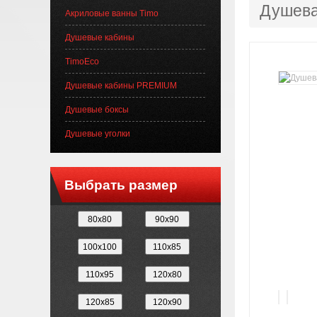
Душева
Акриловые ванны Timo
Душевые кабины
TimoEco
Душевые кабины PREMIUM
Душевые боксы
Душевые уголки
Выбрать размер