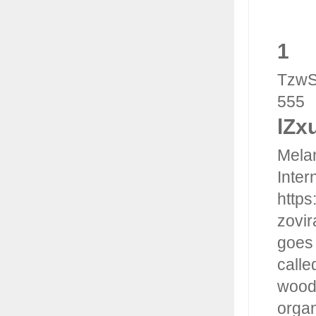
1
TzwS
555
lZx
Melan
Inter
https
zovir
goes 
calle
woodl
organ