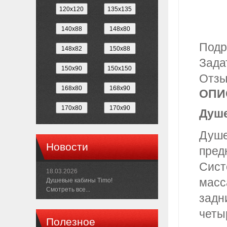
Подр
Зада
Отз
ОПИ
Душе
Душе
Новости
пред
Сист
18.03.2026
масс
Душевые кабины Timo!
Смотреть все...
задн
четы
Полезное