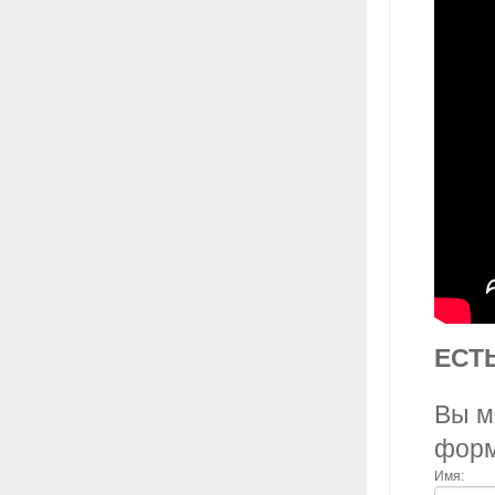
ЕСТ
Вы м
фор
Имя: