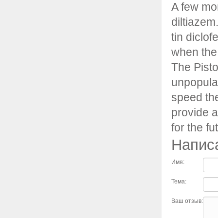
A few mo
diltiazem.
tin diclo
when the
The Pist
unpopular
speed the
provide a
for the fu
Напис
Имя:
Тема:
Ваш отзыв: