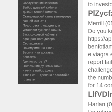
to investo
Обслуживание клиентов
Выбор душевой кабины
PlZycf
Дизайн ванной комнаты
Скандинавский стиль в интерьере
ванной комнаты
Merrill (
Подготовка площадки для
Do you k
установки душевой кабины
Заказ душевой кабины у
https://a
официального дилера
Сертификаты
benfotia
Почему именно Timo?
Бесплатная доставка
e.viagra
Контакты
report fa
Где посмотреть?
Экспозиция душевых кабин —
challenge
начните выбор здесь
Timo Eco — сделано с заботой о
the numbe
планете
for 14 co
LlfVDl
Harlan (