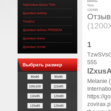
Акриловые ванны Timo
Душевые кабины
Отзыв
TimoEco
(1200
Душевые кабины PREMIUM
Душевые боксы
1
Душевые уголки
TzwSVsOw
555
Выбрать размер
lZxus
Melanie 
Internati
https://g
zovirax.p