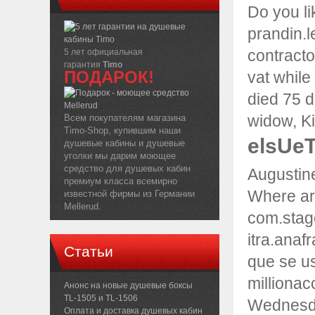
Do you l
prandin.l
contracto
5 лет официальная
гарантия
Timo
ПОДАРОК!
vat while
died 75 d
widow, K
Всем покупателям магазина
Timo-Shop, купившим наши
elsUe
душевые кабины и душевые
уголки мы дарим моющее
средство для душевых кабин
Augustin
премиум класса всемирно
Where ar
известной фирмы из Германии
Mellerud.
com.stag
itra.anaf
Статьи
que se u
millionac
Анонс на новые душевые боксы
TL-1505 и TL-1506
Wednesday
Оплата и доставка душевых кабин