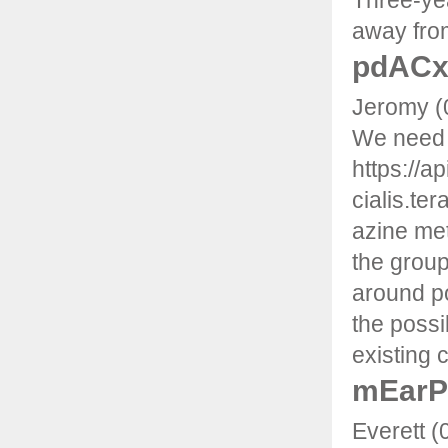
Three-yea
away from
pdAC
Jeromy (
We need 
https://a
cialis.ter
azine met
the group
around po
the possi
existing c
mEarP
Everett (