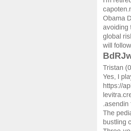
I'm reti
capoten.m
Obama DID
avoiding t
global ri
will follo
BdRJw
Tristan (
Yes, I pla
https://a
levitra.c
.asendin
The pedia
bustling 