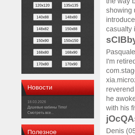
the way b
showing u
introduce
casualty 
sCIBby
Pasquale
I'm retir
com.stag
xia.micro
Новости
reverend
he awoke 
18.03.2026
with his f
Душевые кабины Timo!
Смотреть все...
jOcQA
Denis (0
Полезное